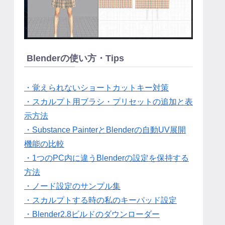
Blenderの使い方・Tips
・覚えられないショートカットキー対策
・スカルプト用ブラシ・プリセットの追加と表
示方法
・Substance PainterとBlenderの自動UV展開
機能の比較
・1つのPC内に違うBlenderの設定を保持する
方法
・ノード設定のサンプル集
・スカルプトする時の私のキーパッド設定
・Blender2.8ビルドのダウンローダー