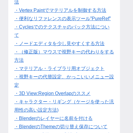
法
・Vertex Paintでマテリアルを制御する方法
・便利なリファレンスの表示ツール”PureRef”
・Cyclesでのテクスチャのパック方法につい
て
・ノードエディタを少し見やすくする方法
・（修正版）マウスで視野キーの代わりをする
方法
・マテリアル・ライブラリ用オブジェクト
・視野キーの代替設定、かっこいいメニュー設
定
・3D View:Region Overlapのススメ
・キャラクター・リギング（ケージを使った汎
用性の高い設定方法)
・Blenderのレイヤーに名前を付ける
・BlenderのThemeの切り替え保存について