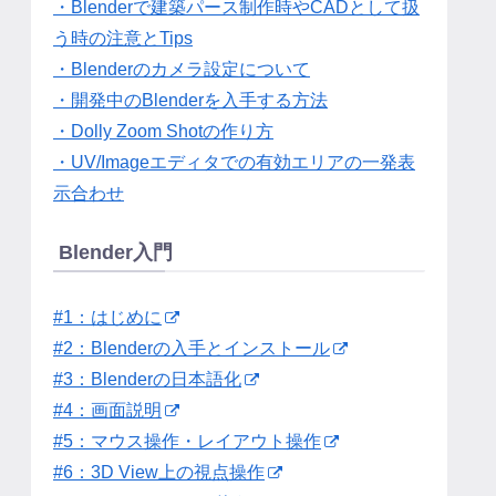
・Blenderで建築パース制作時やCADとして扱
う時の注意とTips
・Blenderのカメラ設定について
・開発中のBlenderを入手する方法
・Dolly Zoom Shotの作り方
・UV/Imageエディタでの有効エリアの一発表
示合わせ
Blender入門
#1：はじめに
#2：Blenderの入手とインストール
#3：Blenderの日本語化
#4：画面説明
#5：マウス操作・レイアウト操作
#6：3D View上の視点操作