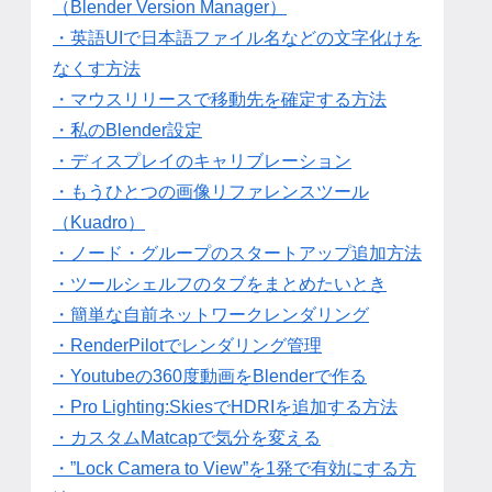
（Blender Version Manager）
・英語UIで日本語ファイル名などの文字化けを
なくす方法
・マウスリリースで移動先を確定する方法
・私のBlender設定
・ディスプレイのキャリブレーション
・もうひとつの画像リファレンスツール
（Kuadro）
・ノード・グループのスタートアップ追加方法
・ツールシェルフのタブをまとめたいとき
・簡単な自前ネットワークレンダリング
・RenderPilotでレンダリング管理
・Youtubeの360度動画をBlenderで作る
・Pro Lighting:SkiesでHDRIを追加する方法
・カスタムMatcapで気分を変える
・”Lock Camera to View”を1発で有効にする方