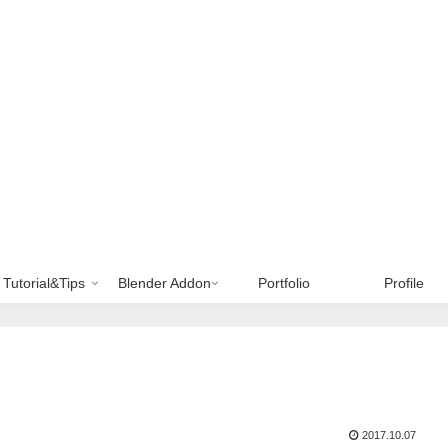
Tutorial&Tips
Blender Addon
Portfolio
Profile
2017.10.07