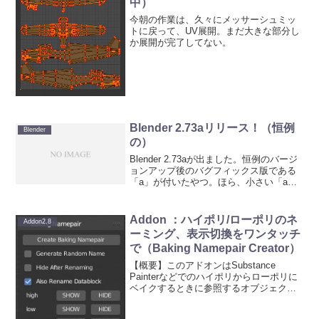
中）
今朝の作業は、久々にメッサーシュミッ
トに戻って、UV展開。まだ大きな部分し
か展開が完了してない。
Blender 2.73aリリース！（恒例
Blender
の）
Blender 2.73aが出ました。恒例のバージ
ョンアップ後のバグフィックス版である
「a」が付いたやつ。ほら、小さい「a」
が付いてる～。妙に小さくないか？ダウ
ンロードは公式ページのこちらから。
Addon ：ハイポリ/ローポリのネ
Addon2.8
ーミング、表示切換をワンタッチ
で（Baking Namepair Creator）
【概要】このアドオンはSubstance
Painterなどでのハイポリからローポリに
ベイクするときに参照するオブジェクト
の名前に”_high”、”_low"を追加してくれる
アドオンです。頂点数をカウントして自