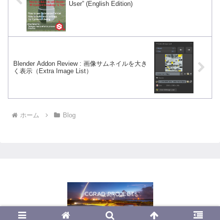
User” (English Edition)
Blender Addon Review : 画像サムネイルを大き
く表示（Extra Image List）
ホーム
Blog
© 2013 CGrad Project.