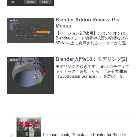
動的に追加してくれるので、ロー...
Blender Addon Review: Pie
Addon
Menus
【バージョン2.79b用】このアドオンは
Blenderのモード切替や視野の切替などを
3D View上に表示されるメニューから選択
できるようにするもの。メニューとは以
下の図のようなもので、結構、かっこい
いし、アクセス性が良くなる。このアド
Blender入門#18：モデリング(2)
Blender
オン...
モデリングの続きです。Step 11モディフ
ァイアーの「追加」から、「細分割曲面
（Subdivision Surface）」を選択しま
す。表示されたパネルの「ビュー
（View）」の値を2にします。この操作
は、「Ctrl」＋「2」キー（テンキ...
Release ebook, “Substance Painter for Blender