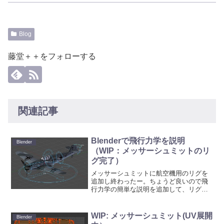
Blog
藤堂＋＋をフォローする
関連記事
Blenderで飛行力学を説明
Blender
（WIP：メッサーシュミットのリ
グ完了）
メッサーシュミットに航空機用のリグを
追加し終わったー。ちょうど良いので飛
行力学の簡単な説明を追加して、リグの
説明動画を作ってみた（注釈：動画中の
補助翼の説明について。補助翼による空
気抵抗は寄与分もありますが、主要な抵
WIP: メッサーシュミット(UV展開
Blender
抗ではありません）。より...