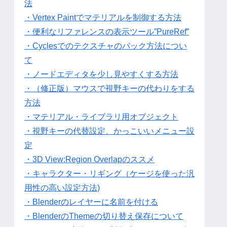
法
・Vertex Paintでマテリアルを制御する方法
・便利なリファレンスの表示ツール”PureRef”
・Cyclesでのテクスチャのパック方法につい
て
・ノードエディタを少し見やすくする方法
・（修正版）マウスで視野キーの代わりをする
方法
・マテリアル・ライブラリ用オブジェクト
・視野キーの代替設定、かっこいいメニュー設
定
・3D View:Region Overlapのススメ
・キャラクター・リギング（ケージを使った汎
用性の高い設定方法)
・Blenderのレイヤーに名前を付ける
・BlenderのThemeの切り替え保存について