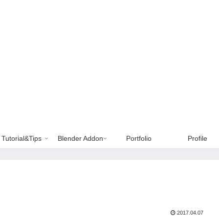
Tutorial&Tips
Blender Addon
Portfolio
Profile
2017.04.07