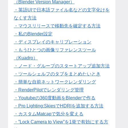
（Blender Version Manager）
・英語UIで日本語ファイル名などの文字化けを
なくす方法
・マウスリリースで移動先を確定する方法
・私のBlender設定
・ディスプレイのキャリブレーション
・もうひとつの画像リファレンスツール
（Kuadro）
・ノード・グループのスタートアップ追加方法
・ツールシェルフのタブをまとめたいとき
・簡単な自前ネットワークレンダリング
・RenderPilotでレンダリング管理
・Youtubeの360度動画をBlenderで作る
・Pro Lighting:SkiesでHDRIを追加する方法
・カスタムMatcapで気分を変える
・”Lock Camera to View”を1発で有効にする方