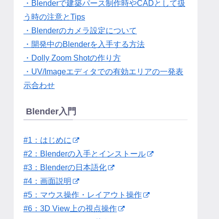
・Blenderで建築パース制作時やCADとして扱
う時の注意とTips
・Blenderのカメラ設定について
・開発中のBlenderを入手する方法
・Dolly Zoom Shotの作り方
・UV/Imageエディタでの有効エリアの一発表
示合わせ
Blender入門
#1：はじめに
#2：Blenderの入手とインストール
#3：Blenderの日本語化
#4：画面説明
#5：マウス操作・レイアウト操作
#6：3D View上の視点操作