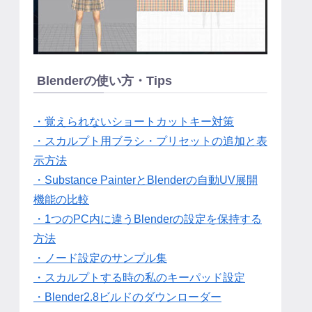
Blenderの使い方・Tips
・覚えられないショートカットキー対策
・スカルプト用ブラシ・プリセットの追加と表
示方法
・Substance PainterとBlenderの自動UV展開
機能の比較
・1つのPC内に違うBlenderの設定を保持する
方法
・ノード設定のサンプル集
・スカルプトする時の私のキーパッド設定
・Blender2.8ビルドのダウンローダー