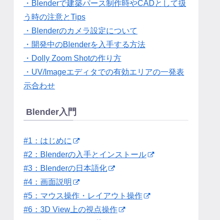
・Blenderで建築パース制作時やCADとして扱
う時の注意とTips
・Blenderのカメラ設定について
・開発中のBlenderを入手する方法
・Dolly Zoom Shotの作り方
・UV/Imageエディタでの有効エリアの一発表
示合わせ
Blender入門
#1：はじめに
#2：Blenderの入手とインストール
#3：Blenderの日本語化
#4：画面説明
#5：マウス操作・レイアウト操作
#6：3D View上の視点操作