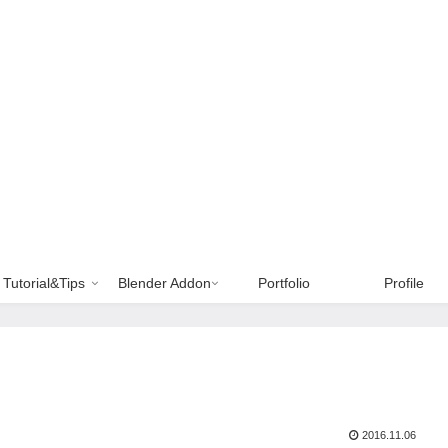
Tutorial&Tips
Blender Addon
Portfolio
Profile
2016.11.06