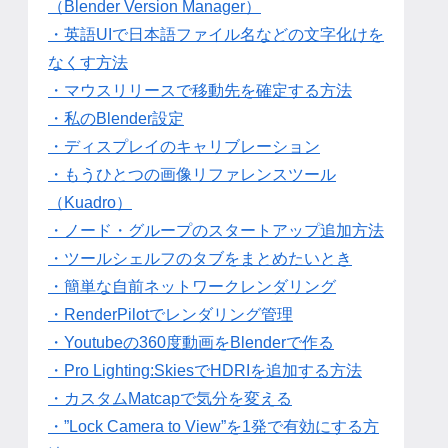
（Blender Version Manager）
・英語UIで日本語ファイル名などの文字化けを
なくす方法
・マウスリリースで移動先を確定する方法
・私のBlender設定
・ディスプレイのキャリブレーション
・もうひとつの画像リファレンスツール
（Kuadro）
・ノード・グループのスタートアップ追加方法
・ツールシェルフのタブをまとめたいとき
・簡単な自前ネットワークレンダリング
・RenderPilotでレンダリング管理
・Youtubeの360度動画をBlenderで作る
・Pro Lighting:SkiesでHDRIを追加する方法
・カスタムMatcapで気分を変える
・”Lock Camera to View”を1発で有効にする方