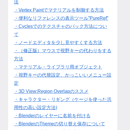
法
・Vertex Paintでマテリアルを制御する方法
・便利なリファレンスの表示ツール”PureRef”
・Cyclesでのテクスチャのパック方法につい
て
・ノードエディタを少し見やすくする方法
・（修正版）マウスで視野キーの代わりをする
方法
・マテリアル・ライブラリ用オブジェクト
・視野キーの代替設定、かっこいいメニュー設
定
・3D View:Region Overlapのススメ
・キャラクター・リギング（ケージを使った汎
用性の高い設定方法)
・Blenderのレイヤーに名前を付ける
・BlenderのThemeの切り替え保存について