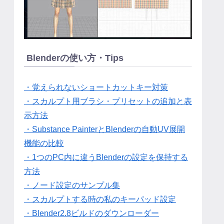
Blenderの使い方・Tips
・覚えられないショートカットキー対策
・スカルプト用ブラシ・プリセットの追加と表
示方法
・Substance PainterとBlenderの自動UV展開
機能の比較
・1つのPC内に違うBlenderの設定を保持する
方法
・ノード設定のサンプル集
・スカルプトする時の私のキーパッド設定
・Blender2.8ビルドのダウンローダー