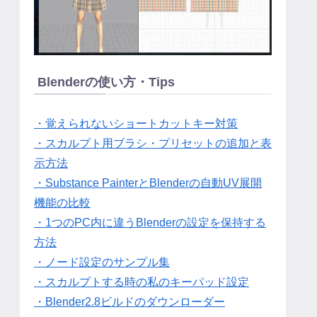
Blenderの使い方・Tips
・覚えられないショートカットキー対策
・スカルプト用ブラシ・プリセットの追加と表
示方法
・Substance PainterとBlenderの自動UV展開
機能の比較
・1つのPC内に違うBlenderの設定を保持する
方法
・ノード設定のサンプル集
・スカルプトする時の私のキーパッド設定
・Blender2.8ビルドのダウンローダー