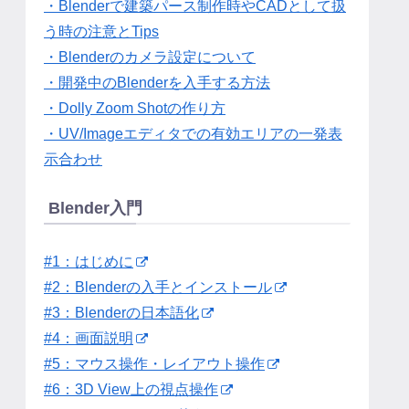
・Blenderで建築パース制作時やCADとして扱
う時の注意とTips
・Blenderのカメラ設定について
・開発中のBlenderを入手する方法
・Dolly Zoom Shotの作り方
・UV/Imageエディタでの有効エリアの一発表
示合わせ
Blender入門
#1：はじめに
#2：Blenderの入手とインストール
#3：Blenderの日本語化
#4：画面説明
#5：マウス操作・レイアウト操作
#6：3D View上の視点操作