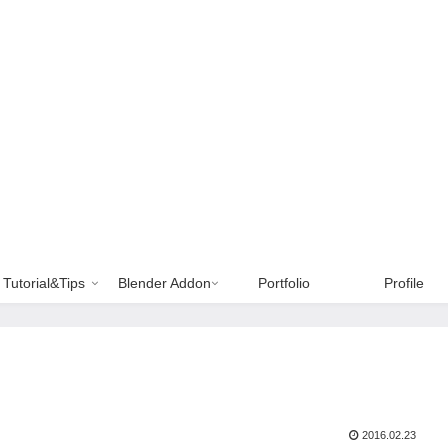
Tutorial&Tips
Blender Addon
Portfolio
Profile
2016.02.23