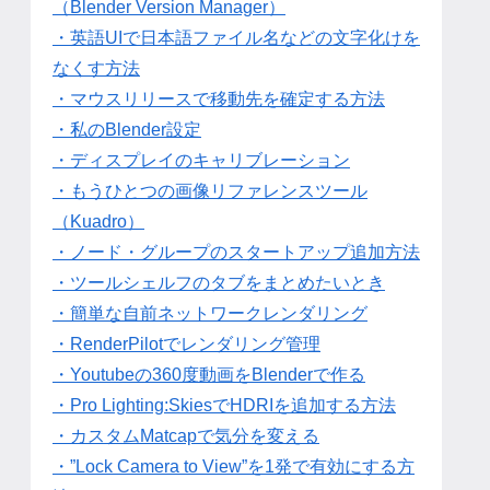
（Blender Version Manager）
・英語UIで日本語ファイル名などの文字化けを
なくす方法
・マウスリリースで移動先を確定する方法
・私のBlender設定
・ディスプレイのキャリブレーション
・もうひとつの画像リファレンスツール
（Kuadro）
・ノード・グループのスタートアップ追加方法
・ツールシェルフのタブをまとめたいとき
・簡単な自前ネットワークレンダリング
・RenderPilotでレンダリング管理
・Youtubeの360度動画をBlenderで作る
・Pro Lighting:SkiesでHDRIを追加する方法
・カスタムMatcapで気分を変える
・”Lock Camera to View”を1発で有効にする方