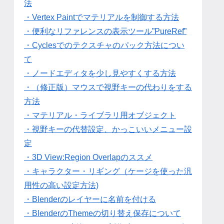
法
・Vertex Paintでマテリアルを制御する方法
・便利なリファレンスの表示ツール”PureRef”
・Cyclesでのテクスチャのパック方法につい
て
・ノードエディタを少し見やすくする方法
・（修正版）マウスで視野キーの代わりをする
方法
・マテリアル・ライブラリ用オブジェクト
・視野キーの代替設定、かっこいいメニュー設
定
・3D View:Region Overlapのススメ
・キャラクター・リギング（ケージを使った汎
用性の高い設定方法)
・Blenderのレイヤーに名前を付ける
・BlenderのThemeの切り替え保存について