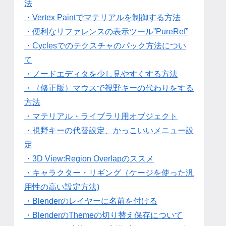
法
・Vertex Paintでマテリアルを制御する方法
・便利なリファレンスの表示ツール”PureRef”
・Cyclesでのテクスチャのパック方法につい
て
・ノードエディタを少し見やすくする方法
・（修正版）マウスで視野キーの代わりをする
方法
・マテリアル・ライブラリ用オブジェクト
・視野キーの代替設定、かっこいいメニュー設
定
・3D View:Region Overlapのススメ
・キャラクター・リギング（ケージを使った汎
用性の高い設定方法)
・Blenderのレイヤーに名前を付ける
・BlenderのThemeの切り替え保存について