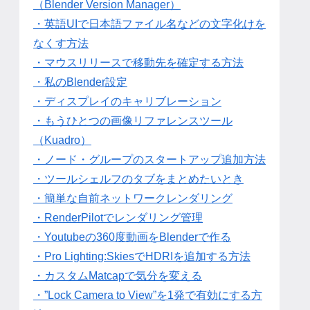
（Blender Version Manager）
・英語UIで日本語ファイル名などの文字化けを
なくす方法
・マウスリリースで移動先を確定する方法
・私のBlender設定
・ディスプレイのキャリブレーション
・もうひとつの画像リファレンスツール
（Kuadro）
・ノード・グループのスタートアップ追加方法
・ツールシェルフのタブをまとめたいとき
・簡単な自前ネットワークレンダリング
・RenderPilotでレンダリング管理
・Youtubeの360度動画をBlenderで作る
・Pro Lighting:SkiesでHDRIを追加する方法
・カスタムMatcapで気分を変える
・”Lock Camera to View”を1発で有効にする方