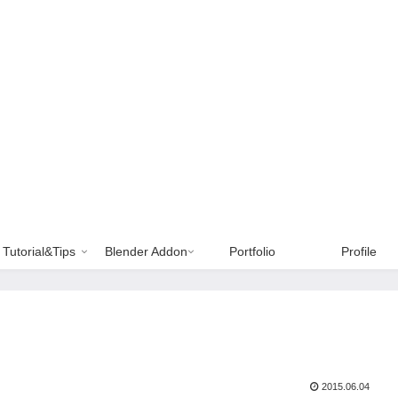
Tutorial&Tips
Blender Addon
Portfolio
Profile
2015.06.04