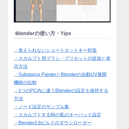
Blenderの使い方・Tips
・覚えられないショートカットキー対策
・スカルプト用ブラシ・プリセットの追加と表
示方法
・Substance PainterとBlenderの自動UV展開
機能の比較
・1つのPC内に違うBlenderの設定を保持する
方法
・ノード設定のサンプル集
・スカルプトする時の私のキーパッド設定
・Blender2.8ビルドのダウンローダー