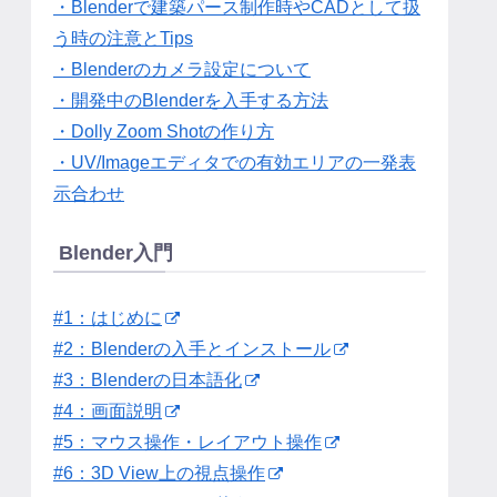
・Blenderで建築パース制作時やCADとして扱
う時の注意とTips
・Blenderのカメラ設定について
・開発中のBlenderを入手する方法
・Dolly Zoom Shotの作り方
・UV/Imageエディタでの有効エリアの一発表
示合わせ
Blender入門
#1：はじめに
#2：Blenderの入手とインストール
#3：Blenderの日本語化
#4：画面説明
#5：マウス操作・レイアウト操作
#6：3D View上の視点操作