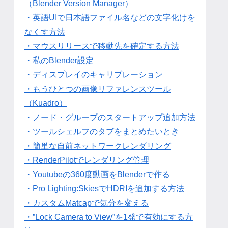
（Blender Version Manager）
・英語UIで日本語ファイル名などの文字化けを
なくす方法
・マウスリリースで移動先を確定する方法
・私のBlender設定
・ディスプレイのキャリブレーション
・もうひとつの画像リファレンスツール
（Kuadro）
・ノード・グループのスタートアップ追加方法
・ツールシェルフのタブをまとめたいとき
・簡単な自前ネットワークレンダリング
・RenderPilotでレンダリング管理
・Youtubeの360度動画をBlenderで作る
・Pro Lighting:SkiesでHDRIを追加する方法
・カスタムMatcapで気分を変える
・”Lock Camera to View”を1発で有効にする方