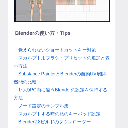
Blenderの使い方・Tips
・覚えられないショートカットキー対策
・スカルプト用ブラシ・プリセットの追加と表
示方法
・Substance PainterとBlenderの自動UV展開
機能の比較
・1つのPC内に違うBlenderの設定を保持する
方法
・ノード設定のサンプル集
・スカルプトする時の私のキーパッド設定
・Blender2.8ビルドのダウンローダー