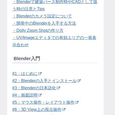
・Blenderで建築パース制作時やCADとして扱
う時の注意とTips
・Blenderのカメラ設定について
・開発中のBlenderを入手する方法
・Dolly Zoom Shotの作り方
・UV/Imageエディタでの有効エリアの一発表
示合わせ
Blender入門
#1：はじめに
#2：Blenderの入手とインストール
#3：Blenderの日本語化
#4：画面説明
#5：マウス操作・レイアウト操作
#6：3D View上の視点操作