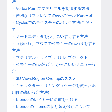
法
・Vertex Paintでマテリアルを制御する方法
・便利なリファレンスの表示ツール”PureRef”
・Cyclesでのテクスチャのパック方法につい
て
・ノードエディタを少し見やすくする方法
・（修正版）マウスで視野キーの代わりをする
方法
・マテリアル・ライブラリ用オブジェクト
・視野キーの代替設定、かっこいいメニュー設
定
・3D View:Region Overlapのススメ
・キャラクター・リギング（ケージを使った汎
用性の高い設定方法)
・Blenderのレイヤーに名前を付ける
・BlenderのThemeの切り替え保存について