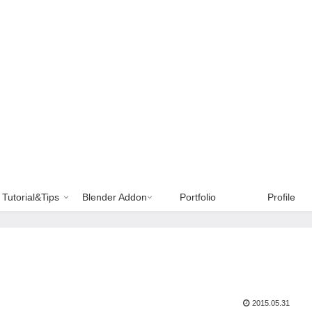
Tutorial&Tips
Blender Addon
Portfolio
Profile
2015.05.31