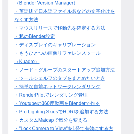
（Blender Version Manager）
・英語UIで日本語ファイル名などの文字化けを
なくす方法
・マウスリリースで移動先を確定する方法
・私のBlender設定
・ディスプレイのキャリブレーション
・もうひとつの画像リファレンスツール
（Kuadro）
・ノード・グループのスタートアップ追加方法
・ツールシェルフのタブをまとめたいとき
・簡単な自前ネットワークレンダリング
・RenderPilotでレンダリング管理
・Youtubeの360度動画をBlenderで作る
・Pro Lighting:SkiesでHDRIを追加する方法
・カスタムMatcapで気分を変える
・”Lock Camera to View”を1発で有効にする方