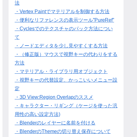
法
・Vertex Paintでマテリアルを制御する方法
・便利なリファレンスの表示ツール”PureRef”
・Cyclesでのテクスチャのパック方法につい
て
・ノードエディタを少し見やすくする方法
・（修正版）マウスで視野キーの代わりをする
方法
・マテリアル・ライブラリ用オブジェクト
・視野キーの代替設定、かっこいいメニュー設
定
・3D View:Region Overlapのススメ
・キャラクター・リギング（ケージを使った汎
用性の高い設定方法)
・Blenderのレイヤーに名前を付ける
・BlenderのThemeの切り替え保存について