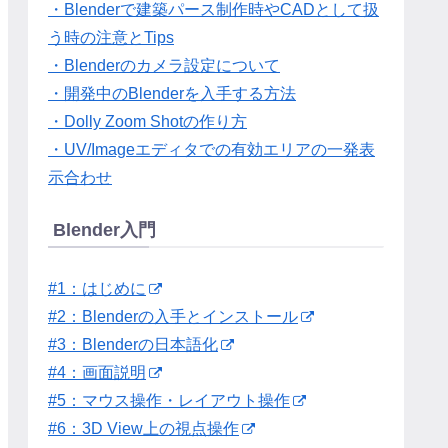
・Blenderで建築パース制作時やCADとして扱
う時の注意とTips
・Blenderのカメラ設定について
・開発中のBlenderを入手する方法
・Dolly Zoom Shotの作り方
・UV/Imageエディタでの有効エリアの一発表
示合わせ
Blender入門
#1：はじめに
#2：Blenderの入手とインストール
#3：Blenderの日本語化
#4：画面説明
#5：マウス操作・レイアウト操作
#6：3D View上の視点操作