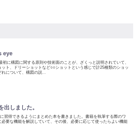
 eye
 最初に構図に関する原則や技術面のことが、ざくっと説明されていて、
ット、ドリーショットなど○○ショットという感じで計25種類のショッ
れについて、構図の説...
erの本を出しました。
rの使い方を簡単に習得できるようにまとめた本を書きました。書籍を執筆する際のワ
に必要な機能を解説していて、その後、必要に応じて使ったらよい機能