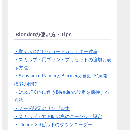
Blenderの使い方・Tips
・覚えられないショートカットキー対策
・スカルプト用ブラシ・プリセットの追加と表
示方法
・Substance PainterとBlenderの自動UV展開
機能の比較
・1つのPC内に違うBlenderの設定を保持する
方法
・ノード設定のサンプル集
・スカルプトする時の私のキーパッド設定
・Blender2.8ビルドのダウンローダー