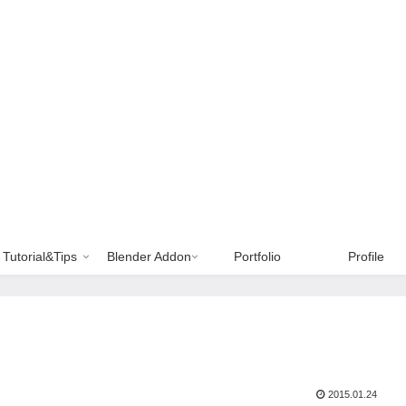
Tutorial&Tips
Blender Addon
Portfolio
Profile
2015.01.24