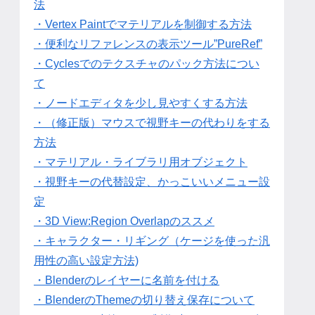
法
・Vertex Paintでマテリアルを制御する方法
・便利なリファレンスの表示ツール”PureRef”
・Cyclesでのテクスチャのパック方法につい
て
・ノードエディタを少し見やすくする方法
・（修正版）マウスで視野キーの代わりをする
方法
・マテリアル・ライブラリ用オブジェクト
・視野キーの代替設定、かっこいいメニュー設
定
・3D View:Region Overlapのススメ
・キャラクター・リギング（ケージを使った汎
用性の高い設定方法)
・Blenderのレイヤーに名前を付ける
・BlenderのThemeの切り替え保存について