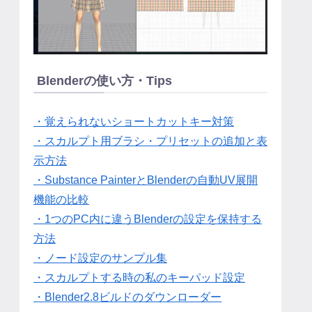
Blenderの使い方・Tips
・覚えられないショートカットキー対策
・スカルプト用ブラシ・プリセットの追加と表
示方法
・Substance PainterとBlenderの自動UV展開
機能の比較
・1つのPC内に違うBlenderの設定を保持する
方法
・ノード設定のサンプル集
・スカルプトする時の私のキーパッド設定
・Blender2.8ビルドのダウンローダー