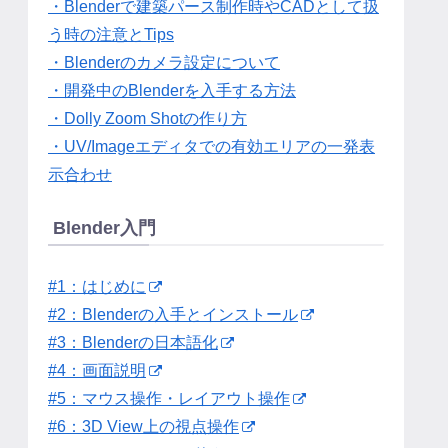
・Blenderで建築パース制作時やCADとして扱
う時の注意とTips
・Blenderのカメラ設定について
・開発中のBlenderを入手する方法
・Dolly Zoom Shotの作り方
・UV/Imageエディタでの有効エリアの一発表
示合わせ
Blender入門
#1：はじめに
#2：Blenderの入手とインストール
#3：Blenderの日本語化
#4：画面説明
#5：マウス操作・レイアウト操作
#6：3D View上の視点操作