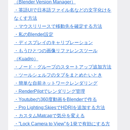
（Blender Version Manager）
・英語UIで日本語ファイル名などの文字化けを
なくす方法
・マウスリリースで移動先を確定する方法
・私のBlender設定
・ディスプレイのキャリブレーション
・もうひとつの画像リファレンスツール
（Kuadro）
・ノード・グループのスタートアップ追加方法
・ツールシェルフのタブをまとめたいとき
・簡単な自前ネットワークレンダリング
・RenderPilotでレンダリング管理
・Youtubeの360度動画をBlenderで作る
・Pro Lighting:SkiesでHDRIを追加する方法
・カスタムMatcapで気分を変える
・”Lock Camera to View”を1発で有効にする方