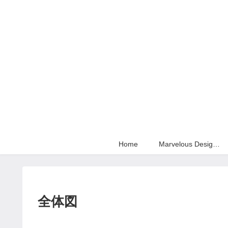
Home
Marvelous Designer
全体図