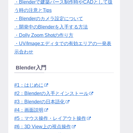
・Blenderで建築パース制作時やCADとして扱
う時の注意とTips
・Blenderのカメラ設定について
・開発中のBlenderを入手する方法
・Dolly Zoom Shotの作り方
・UV/Imageエディタでの有効エリアの一発表
示合わせ
Blender入門
#1：はじめに
#2：Blenderの入手とインストール
#3：Blenderの日本語化
#4：画面説明
#5：マウス操作・レイアウト操作
#6：3D View上の視点操作