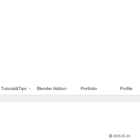
Tutorial&Tips
Blender Addon
Portfolio
Profile
2015.01.24