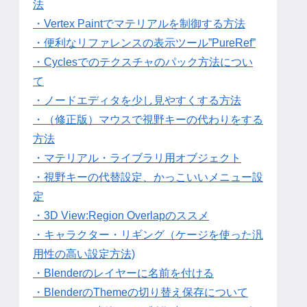
法
・Vertex Paintでマテリアルを制御する方法
・便利なリファレンスの表示ツール”PureRef”
・Cyclesでのテクスチャのパック方法につい
て
・ノードエディタを少し見やすくする方法
・（修正版）マウスで視野キーの代わりをする
方法
・マテリアル・ライブラリ用オブジェクト
・視野キーの代替設定、かっこいいメニュー設
定
・3D View:Region Overlapのススメ
・キャラクター・リギング（ケージを使った汎
用性の高い設定方法)
・Blenderのレイヤーに名前を付ける
・BlenderのThemeの切り替え保存について