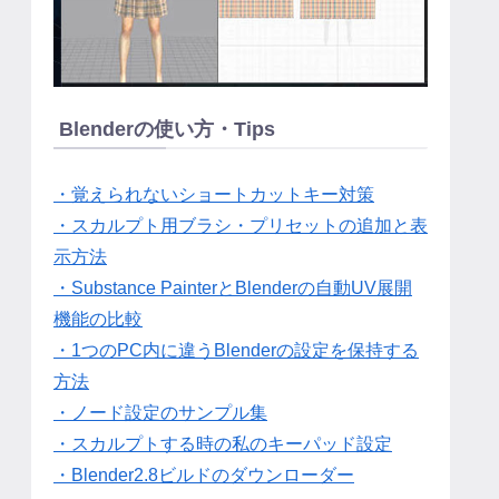
Blenderの使い方・Tips
・覚えられないショートカットキー対策
・スカルプト用ブラシ・プリセットの追加と表
示方法
・Substance PainterとBlenderの自動UV展開
機能の比較
・1つのPC内に違うBlenderの設定を保持する
方法
・ノード設定のサンプル集
・スカルプトする時の私のキーパッド設定
・Blender2.8ビルドのダウンローダー