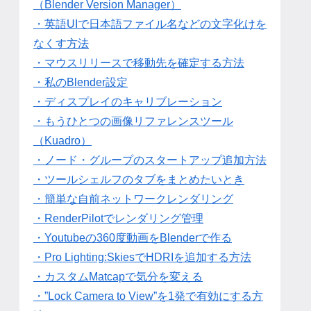
（Blender Version Manager）
・英語UIで日本語ファイル名などの文字化けを
なくす方法
・マウスリリースで移動先を確定する方法
・私のBlender設定
・ディスプレイのキャリブレーション
・もうひとつの画像リファレンスツール
（Kuadro）
・ノード・グループのスタートアップ追加方法
・ツールシェルフのタブをまとめたいとき
・簡単な自前ネットワークレンダリング
・RenderPilotでレンダリング管理
・Youtubeの360度動画をBlenderで作る
・Pro Lighting:SkiesでHDRIを追加する方法
・カスタムMatcapで気分を変える
・”Lock Camera to View”を1発で有効にする方