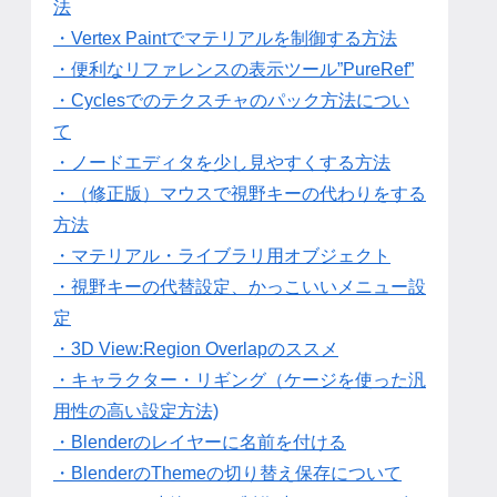
法
・Vertex Paintでマテリアルを制御する方法
・便利なリファレンスの表示ツール”PureRef”
・Cyclesでのテクスチャのパック方法につい
て
・ノードエディタを少し見やすくする方法
・（修正版）マウスで視野キーの代わりをする
方法
・マテリアル・ライブラリ用オブジェクト
・視野キーの代替設定、かっこいいメニュー設
定
・3D View:Region Overlapのススメ
・キャラクター・リギング（ケージを使った汎
用性の高い設定方法)
・Blenderのレイヤーに名前を付ける
・BlenderのThemeの切り替え保存について