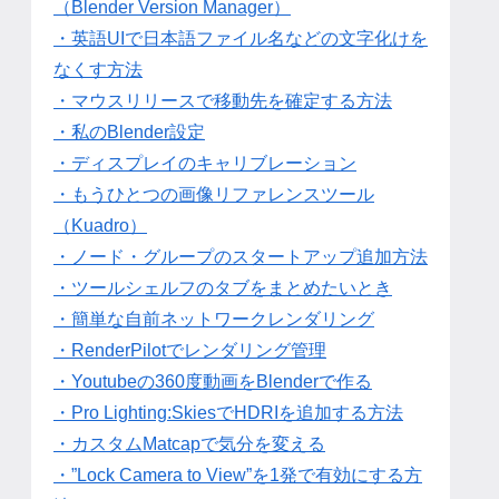
（Blender Version Manager）
・英語UIで日本語ファイル名などの文字化けを
なくす方法
・マウスリリースで移動先を確定する方法
・私のBlender設定
・ディスプレイのキャリブレーション
・もうひとつの画像リファレンスツール
（Kuadro）
・ノード・グループのスタートアップ追加方法
・ツールシェルフのタブをまとめたいとき
・簡単な自前ネットワークレンダリング
・RenderPilotでレンダリング管理
・Youtubeの360度動画をBlenderで作る
・Pro Lighting:SkiesでHDRIを追加する方法
・カスタムMatcapで気分を変える
・”Lock Camera to View”を1発で有効にする方