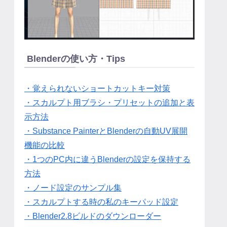
Blenderの使い方・Tips
・覚えられないショートカットキー対策
・スカルプト用ブラシ・プリセットの追加と表
示方法
・Substance PainterとBlenderの自動UV展開
機能の比較
・1つのPC内に違うBlenderの設定を保持する
方法
・ノード設定のサンプル集
・スカルプトする時の私のキーパッド設定
・Blender2.8ビルドのダウンローダー