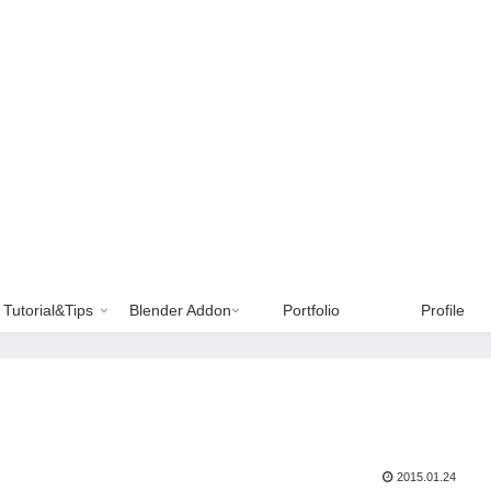
Tutorial&Tips
Blender Addon
Portfolio
Profile
2015.01.24