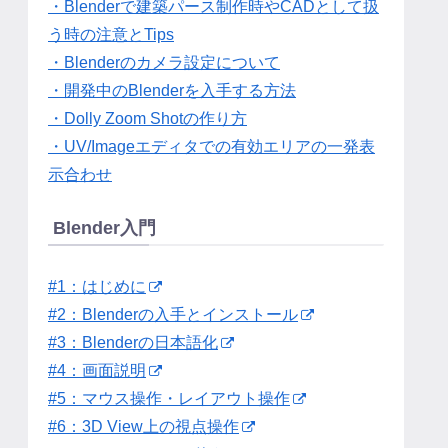
・Blenderで建築パース制作時やCADとして扱
う時の注意とTips
・Blenderのカメラ設定について
・開発中のBlenderを入手する方法
・Dolly Zoom Shotの作り方
・UV/Imageエディタでの有効エリアの一発表
示合わせ
Blender入門
#1：はじめに
#2：Blenderの入手とインストール
#3：Blenderの日本語化
#4：画面説明
#5：マウス操作・レイアウト操作
#6：3D View上の視点操作