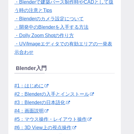
・Blenderで建築パース制作時やCADとして扱
う時の注意とTips
・Blenderのカメラ設定について
・開発中のBlenderを入手する方法
・Dolly Zoom Shotの作り方
・UV/Imageエディタでの有効エリアの一発表
示合わせ
Blender入門
#1：はじめに
#2：Blenderの入手とインストール
#3：Blenderの日本語化
#4：画面説明
#5：マウス操作・レイアウト操作
#6：3D View上の視点操作