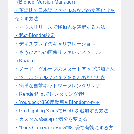
（Blender Version Manager）
・英語UIで日本語ファイル名などの文字化けを
なくす方法
・マウスリリースで移動先を確定する方法
・私のBlender設定
・ディスプレイのキャリブレーション
・もうひとつの画像リファレンスツール
（Kuadro）
・ノード・グループのスタートアップ追加方法
・ツールシェルフのタブをまとめたいとき
・簡単な自前ネットワークレンダリング
・RenderPilotでレンダリング管理
・Youtubeの360度動画をBlenderで作る
・Pro Lighting:SkiesでHDRIを追加する方法
・カスタムMatcapで気分を変える
・”Lock Camera to View”を1発で有効にする方