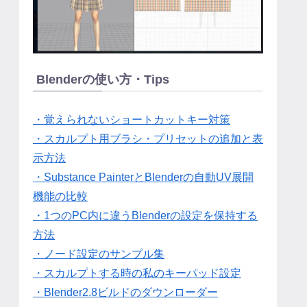
Blenderの使い方・Tips
・覚えられないショートカットキー対策
・スカルプト用ブラシ・プリセットの追加と表
示方法
・Substance PainterとBlenderの自動UV展開
機能の比較
・1つのPC内に違うBlenderの設定を保持する
方法
・ノード設定のサンプル集
・スカルプトする時の私のキーパッド設定
・Blender2.8ビルドのダウンローダー