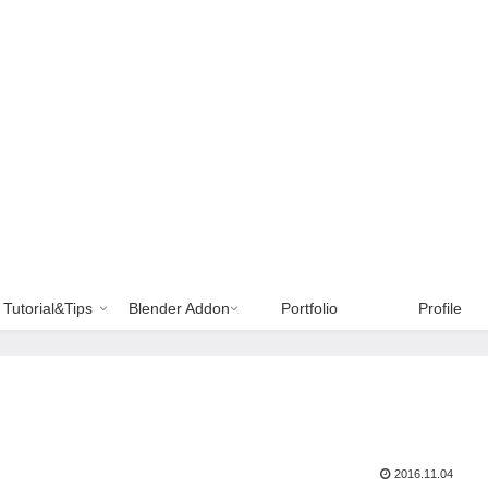
Tutorial&Tips
Blender Addon
Portfolio
Profile
2016.11.04