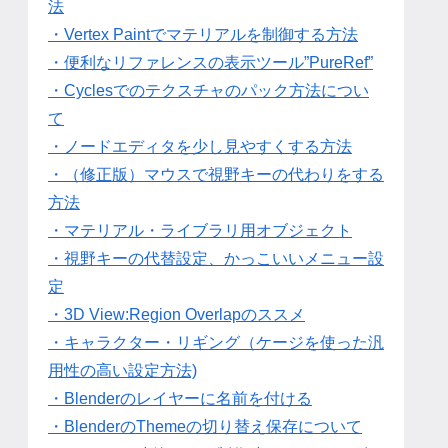
法
・Vertex Paintでマテリアルを制御する方法
・便利なリファレンスの表示ツール”PureRef”
・Cyclesでのテクスチャのパック方法につい
て
・ノードエディタを少し見やすくする方法
・（修正版）マウスで視野キーの代わりをする
方法
・マテリアル・ライブラリ用オブジェクト
・視野キーの代替設定、かっこいいメニュー設
定
・3D View:Region Overlapのススメ
・キャラクター・リギング（ケージを使った汎
用性の高い設定方法)
・Blenderのレイヤーに名前を付ける
・BlenderのThemeの切り替え保存について