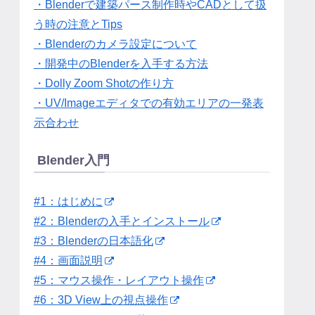
・Blenderで建築パース制作時やCADとして扱
う時の注意とTips
・Blenderのカメラ設定について
・開発中のBlenderを入手する方法
・Dolly Zoom Shotの作り方
・UV/Imageエディタでの有効エリアの一発表
示合わせ
Blender入門
#1：はじめに
#2：Blenderの入手とインストール
#3：Blenderの日本語化
#4：画面説明
#5：マウス操作・レイアウト操作
#6：3D View上の視点操作