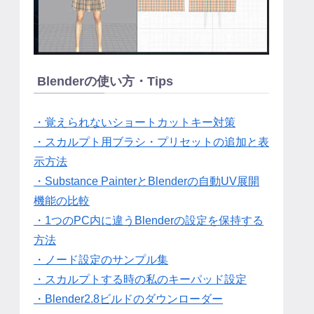
Blenderの使い方・Tips
・覚えられないショートカットキー対策
・スカルプト用ブラシ・プリセットの追加と表
示方法
・Substance PainterとBlenderの自動UV展開
機能の比較
・1つのPC内に違うBlenderの設定を保持する
方法
・ノード設定のサンプル集
・スカルプトする時の私のキーパッド設定
・Blender2.8ビルドのダウンローダー