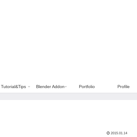
Tutorial&Tips
Blender Addon
Portfolio
Profile
2015.01.14