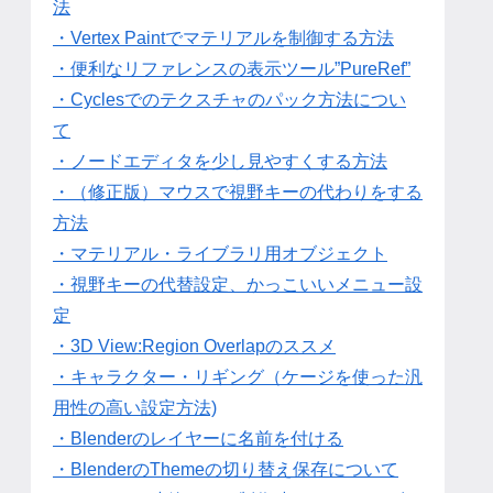
法
・Vertex Paintでマテリアルを制御する方法
・便利なリファレンスの表示ツール”PureRef”
・Cyclesでのテクスチャのパック方法につい
て
・ノードエディタを少し見やすくする方法
・（修正版）マウスで視野キーの代わりをする
方法
・マテリアル・ライブラリ用オブジェクト
・視野キーの代替設定、かっこいいメニュー設
定
・3D View:Region Overlapのススメ
・キャラクター・リギング（ケージを使った汎
用性の高い設定方法)
・Blenderのレイヤーに名前を付ける
・BlenderのThemeの切り替え保存について