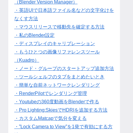
（Blender Version Manager）
・英語UIで日本語ファイル名などの文字化けを
なくす方法
・マウスリリースで移動先を確定する方法
・私のBlender設定
・ディスプレイのキャリブレーション
・もうひとつの画像リファレンスツール
（Kuadro）
・ノード・グループのスタートアップ追加方法
・ツールシェルフのタブをまとめたいとき
・簡単な自前ネットワークレンダリング
・RenderPilotでレンダリング管理
・Youtubeの360度動画をBlenderで作る
・Pro Lighting:SkiesでHDRIを追加する方法
・カスタムMatcapで気分を変える
・”Lock Camera to View”を1発で有効にする方