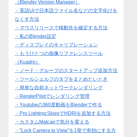
（Blender Version Manager）
・英語UIで日本語ファイル名などの文字化けを
なくす方法
・マウスリリースで移動先を確定する方法
・私のBlender設定
・ディスプレイのキャリブレーション
・もうひとつの画像リファレンスツール
（Kuadro）
・ノード・グループのスタートアップ追加方法
・ツールシェルフのタブをまとめたいとき
・簡単な自前ネットワークレンダリング
・RenderPilotでレンダリング管理
・Youtubeの360度動画をBlenderで作る
・Pro Lighting:SkiesでHDRIを追加する方法
・カスタムMatcapで気分を変える
・”Lock Camera to View”を1発で有効にする方