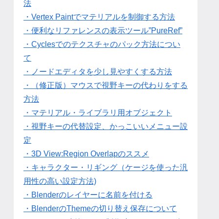
法
・Vertex Paintでマテリアルを制御する方法
・便利なリファレンスの表示ツール”PureRef”
・Cyclesでのテクスチャのパック方法につい
て
・ノードエディタを少し見やすくする方法
・（修正版）マウスで視野キーの代わりをする
方法
・マテリアル・ライブラリ用オブジェクト
・視野キーの代替設定、かっこいいメニュー設
定
・3D View:Region Overlapのススメ
・キャラクター・リギング（ケージを使った汎
用性の高い設定方法)
・Blenderのレイヤーに名前を付ける
・BlenderのThemeの切り替え保存について