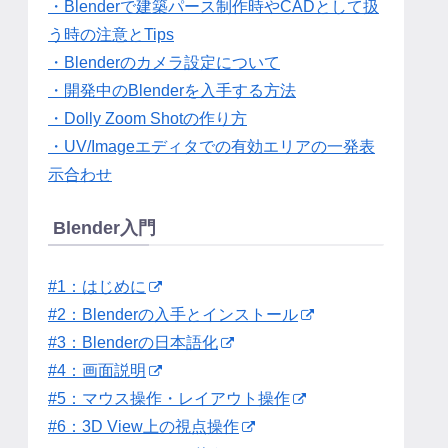
・Blenderで建築パース制作時やCADとして扱
う時の注意とTips
・Blenderのカメラ設定について
・開発中のBlenderを入手する方法
・Dolly Zoom Shotの作り方
・UV/Imageエディタでの有効エリアの一発表
示合わせ
Blender入門
#1：はじめに
#2：Blenderの入手とインストール
#3：Blenderの日本語化
#4：画面説明
#5：マウス操作・レイアウト操作
#6：3D View上の視点操作