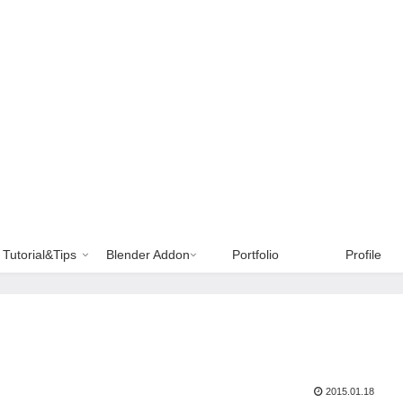
Tutorial&Tips
Blender Addon
Portfolio
Profile
2015.01.18