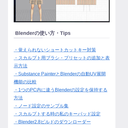
Blenderの使い方・Tips
・覚えられないショートカットキー対策
・スカルプト用ブラシ・プリセットの追加と表
示方法
・Substance PainterとBlenderの自動UV展開
機能の比較
・1つのPC内に違うBlenderの設定を保持する
方法
・ノード設定のサンプル集
・スカルプトする時の私のキーパッド設定
・Blender2.8ビルドのダウンローダー