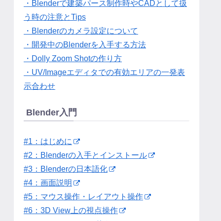
・Blenderで建築パース制作時やCADとして扱
う時の注意とTips
・Blenderのカメラ設定について
・開発中のBlenderを入手する方法
・Dolly Zoom Shotの作り方
・UV/Imageエディタでの有効エリアの一発表
示合わせ
Blender入門
#1：はじめに
#2：Blenderの入手とインストール
#3：Blenderの日本語化
#4：画面説明
#5：マウス操作・レイアウト操作
#6：3D View上の視点操作