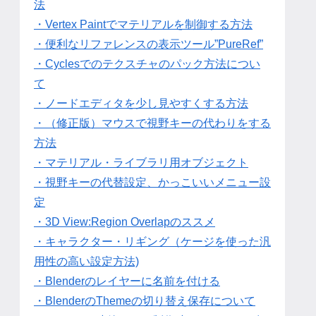
法
・Vertex Paintでマテリアルを制御する方法
・便利なリファレンスの表示ツール”PureRef”
・Cyclesでのテクスチャのパック方法につい
て
・ノードエディタを少し見やすくする方法
・（修正版）マウスで視野キーの代わりをする
方法
・マテリアル・ライブラリ用オブジェクト
・視野キーの代替設定、かっこいいメニュー設
定
・3D View:Region Overlapのススメ
・キャラクター・リギング（ケージを使った汎
用性の高い設定方法)
・Blenderのレイヤーに名前を付ける
・BlenderのThemeの切り替え保存について