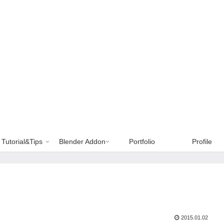
Tutorial&Tips
Blender Addon
Portfolio
Profile
2015.01.02