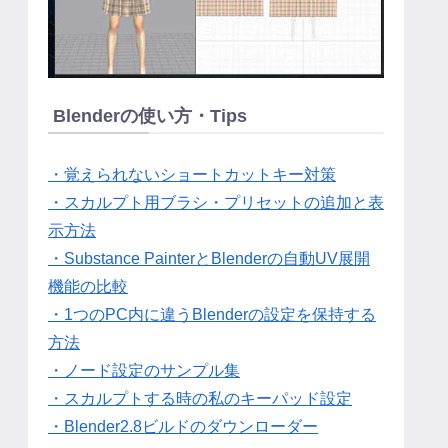
Blenderの使い方・Tips
・覚えられないショートカットキー対策
・スカルプト用ブラシ・プリセットの追加と表
示方法
・Substance PainterとBlenderの自動UV展開
機能の比較
・1つのPC内に違うBlenderの設定を保持する
方法
・ノード設定のサンプル集
・スカルプトする時の私のキーパッド設定
・Blender2.8ビルドのダウンローダー