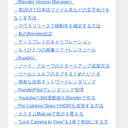
（Blender Version Manager）
・英語UIで日本語ファイル名などの文字化けを
なくす方法
・マウスリリースで移動先を確定する方法
・私のBlender設定
・ディスプレイのキャリブレーション
・もうひとつの画像リファレンスツール
（Kuadro）
・ノード・グループのスタートアップ追加方法
・ツールシェルフのタブをまとめたいとき
・簡単な自前ネットワークレンダリング
・RenderPilotでレンダリング管理
・Youtubeの360度動画をBlenderで作る
・Pro Lighting:SkiesでHDRIを追加する方法
・カスタムMatcapで気分を変える
・”Lock Camera to View”を1発で有効にする方