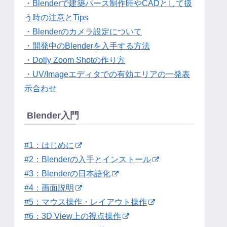
・Blenderで建築パース制作時やCADとして扱
う時の注意とTips
・Blenderのカメラ設定について
・開発中のBlenderを入手する方法
・Dolly Zoom Shotの作り方
・UV/Imageエディタでの有効エリアの一発表
示合わせ
Blender入門
#1：はじめに
#2：Blenderの入手とインストール
#3：Blenderの日本語化
#4：画面説明
#5：マウス操作・レイアウト操作
#6：3D View上の視点操作