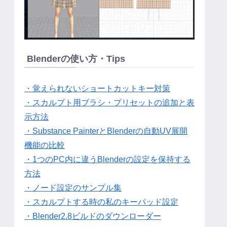
Blenderの使い方・Tips
・覚えられないショートカットキー対策
・スカルプト用ブラシ・プリセットの追加と表
示方法
・Substance PainterとBlenderの自動UV展開
機能の比較
・1つのPC内に違うBlenderの設定を保持する
方法
・ノード設定のサンプル集
・スカルプトする時の私のキーパッド設定
・Blender2.8ビルドのダウンローダー