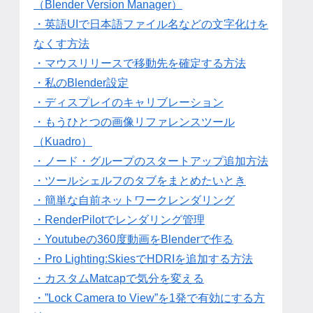
（Blender Version Manager）
・英語UIで日本語ファイル名などの文字化けを
なくす方法
・マウスリリースで移動先を確定する方法
・私のBlender設定
・ディスプレイのキャリブレーション
・もうひとつの画像リファレンスツール
（Kuadro）
・ノード・グループのスタートアップ追加方法
・ツールシェルフのタブをまとめたいとき
・簡単な自前ネットワークレンダリング
・RenderPilotでレンダリング管理
・Youtubeの360度動画をBlenderで作る
・Pro Lighting:SkiesでHDRIを追加する方法
・カスタムMatcapで気分を変える
・”Lock Camera to View”を1発で有効にする方