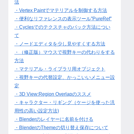
法
・Vertex Paintでマテリアルを制御する方法
・便利なリファレンスの表示ツール”PureRef”
・Cyclesでのテクスチャのパック方法につい
て
・ノードエディタを少し見やすくする方法
・（修正版）マウスで視野キーの代わりをする
方法
・マテリアル・ライブラリ用オブジェクト
・視野キーの代替設定、かっこいいメニュー設
定
・3D View:Region Overlapのススメ
・キャラクター・リギング（ケージを使った汎
用性の高い設定方法)
・Blenderのレイヤーに名前を付ける
・BlenderのThemeの切り替え保存について