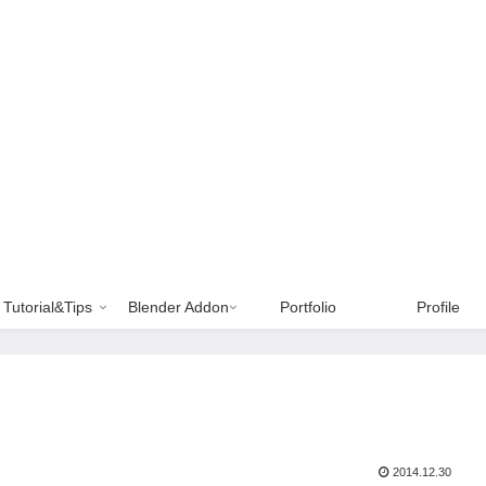
Tutorial&Tips
Blender Addon
Portfolio
Profile
2014.12.30