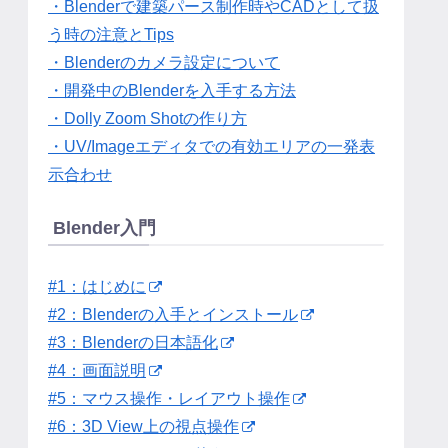
・Blenderで建築パース制作時やCADとして扱
う時の注意とTips
・Blenderのカメラ設定について
・開発中のBlenderを入手する方法
・Dolly Zoom Shotの作り方
・UV/Imageエディタでの有効エリアの一発表
示合わせ
Blender入門
#1：はじめに
#2：Blenderの入手とインストール
#3：Blenderの日本語化
#4：画面説明
#5：マウス操作・レイアウト操作
#6：3D View上の視点操作