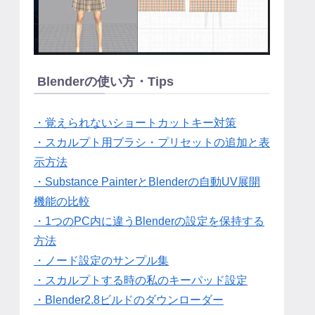
Blenderの使い方・Tips
・覚えられないショートカットキー対策
・スカルプト用ブラシ・プリセットの追加と表
示方法
・Substance PainterとBlenderの自動UV展開
機能の比較
・1つのPC内に違うBlenderの設定を保持する
方法
・ノード設定のサンプル集
・スカルプトする時の私のキーパッド設定
・Blender2.8ビルドのダウンローダー