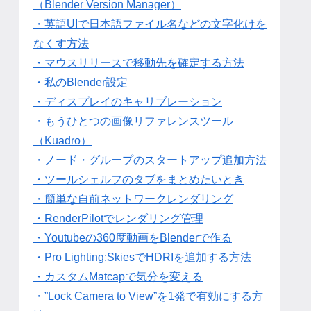
（Blender Version Manager）
・英語UIで日本語ファイル名などの文字化けを
なくす方法
・マウスリリースで移動先を確定する方法
・私のBlender設定
・ディスプレイのキャリブレーション
・もうひとつの画像リファレンスツール
（Kuadro）
・ノード・グループのスタートアップ追加方法
・ツールシェルフのタブをまとめたいとき
・簡単な自前ネットワークレンダリング
・RenderPilotでレンダリング管理
・Youtubeの360度動画をBlenderで作る
・Pro Lighting:SkiesでHDRIを追加する方法
・カスタムMatcapで気分を変える
・”Lock Camera to View”を1発で有効にする方