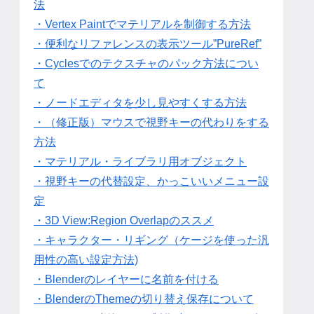
法
・Vertex Paintでマテリアルを制御する方法
・便利なリファレンスの表示ツール”PureRef”
・Cyclesでのテクスチャのパック方法につい
て
・ノードエディタを少し見やすくする方法
・（修正版）マウスで視野キーの代わりをする
方法
・マテリアル・ライブラリ用オブジェクト
・視野キーの代替設定、かっこいいメニュー設
定
・3D View:Region Overlapのススメ
・キャラクター・リギング（ケージを使った汎
用性の高い設定方法)
・Blenderのレイヤーに名前を付ける
・BlenderのThemeの切り替え保存について