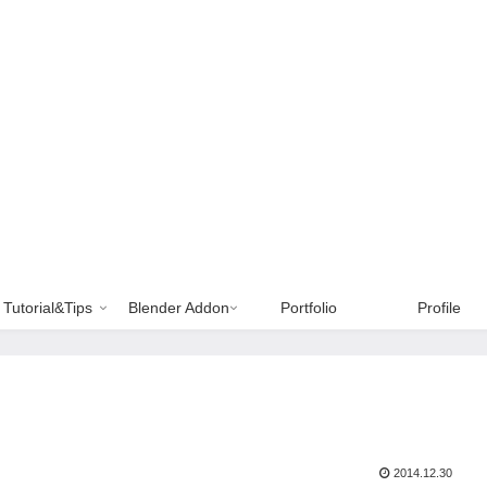
Tutorial&Tips
Blender Addon
Portfolio
Profile
2014.12.30