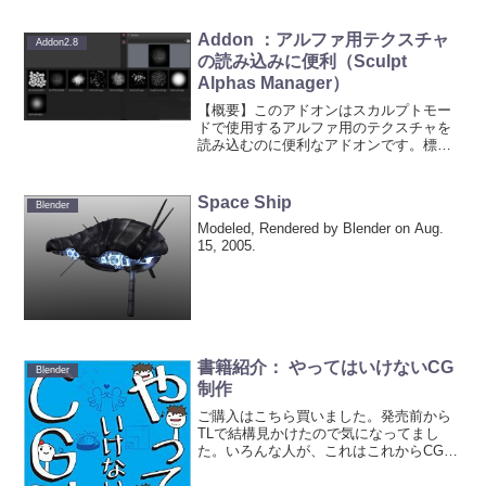
れたものですが、そのとき、UIの作りが
同じ名前のボタンがあったので更新され
るだろうなと思っ...
Addon ：アルファ用テクスチャ
Addon2.8
の読み込みに便利（Sculpt
Alphas Manager）
【概要】このアドオンはスカルプトモー
ドで使用するアルファ用のテクスチャを
読み込むのに便利なアドオンです。標準
のBlenderの使い方では、Textureのところ
で「New」ボタンを押して、ファイルブ
ラウザからテクスチャを１つ１つ読み込
Space Ship
Blender
んでい...
Modeled, Rendered by Blender on Aug.
15, 2005.
書籍紹介： やってはいけないCG
Blender
制作
ご購入はこちら買いました。発売前から
TLで結構見かけたので気になってまし
た。いろんな人が、これはこれからCGを
学習する人には最適な本とおっしゃって
ましたが、まさにそんな内容でした。私