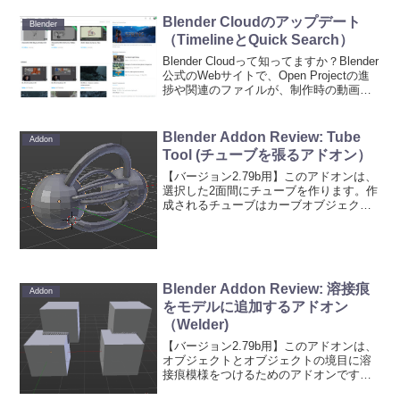
Blender Cloudのアップデート
Blender
（TimelineとQuick Search）
Blender Cloudって知ってますか？Blender
公式のWebサイトで、Open Projectの進
捗や関連のファイルが、制作時の動画が
逐次アップされたり、公式が販売してい
るチュートリアル動画・ファイルを見る
ことができたり、テクスチ...
Blender Addon Review: Tube
Addon
Tool (チューブを張るアドオン）
【バージョン2.79b用】このアドオンは、
選択した2面間にチューブを作ります。作
成されるチューブはカーブオブジェクト
です（オペレータにいちおうメッシュ化
するボタンがある）。通常の方法だと、
カーブオブジェクトの追加、両端の位置
合わせ、カーブオ...
Blender Addon Review: 溶接痕
Addon
をモデルに追加するアドオン
（Welder)
【バージョン2.79b用】このアドオンは、
オブジェクトとオブジェクトの境目に溶
接痕模様をつけるためのアドオンです。
実はこのアドオン、今年の７月に公開さ