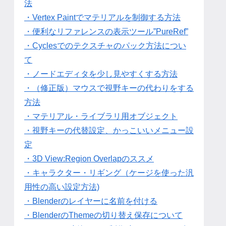
法
・Vertex Paintでマテリアルを制御する方法
・便利なリファレンスの表示ツール”PureRef”
・Cyclesでのテクスチャのパック方法につい
て
・ノードエディタを少し見やすくする方法
・（修正版）マウスで視野キーの代わりをする
方法
・マテリアル・ライブラリ用オブジェクト
・視野キーの代替設定、かっこいいメニュー設
定
・3D View:Region Overlapのススメ
・キャラクター・リギング（ケージを使った汎
用性の高い設定方法)
・Blenderのレイヤーに名前を付ける
・BlenderのThemeの切り替え保存について