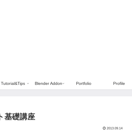
Tutorial&Tips
Blender Addon
Portfolio
Profile
ト基礎講座
2013.09.14