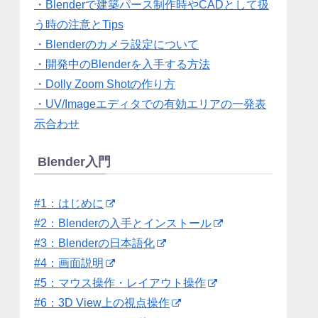
・Blenderで建築パース制作時やCADとして扱
う時の注意とTips
・Blenderのカメラ設定について
・開発中のBlenderを入手する方法
・Dolly Zoom Shotの作り方
・UV/Imageエディタでの有効エリアの一発表
示合わせ
Blender入門
#1：はじめに
#2：Blenderの入手とインストール
#3：Blenderの日本語化
#4：画面説明
#5：マウス操作・レイアウト操作
#6：3D View上の視点操作