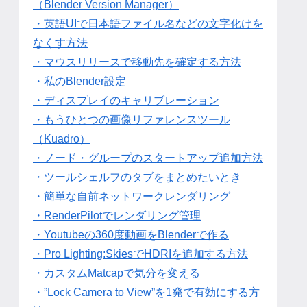
（Blender Version Manager）
・英語UIで日本語ファイル名などの文字化けを
なくす方法
・マウスリリースで移動先を確定する方法
・私のBlender設定
・ディスプレイのキャリブレーション
・もうひとつの画像リファレンスツール
（Kuadro）
・ノード・グループのスタートアップ追加方法
・ツールシェルフのタブをまとめたいとき
・簡単な自前ネットワークレンダリング
・RenderPilotでレンダリング管理
・Youtubeの360度動画をBlenderで作る
・Pro Lighting:SkiesでHDRIを追加する方法
・カスタムMatcapで気分を変える
・”Lock Camera to View”を1発で有効にする方