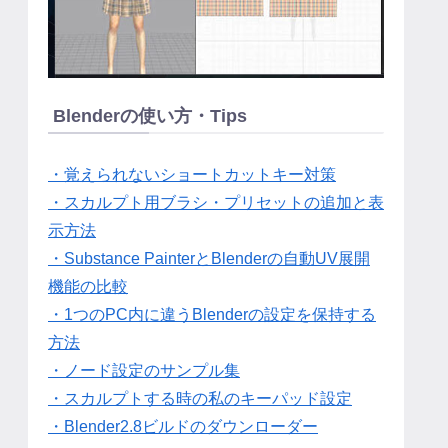
Blenderの使い方・Tips
・覚えられないショートカットキー対策
・スカルプト用ブラシ・プリセットの追加と表
示方法
・Substance PainterとBlenderの自動UV展開
機能の比較
・1つのPC内に違うBlenderの設定を保持する
方法
・ノード設定のサンプル集
・スカルプトする時の私のキーパッド設定
・Blender2.8ビルドのダウンローダー