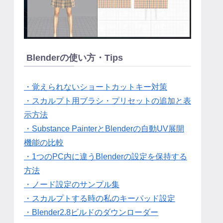
Blenderの使い方・Tips
・覚えられないショートカットキー対策
・スカルプト用ブラシ・プリセットの追加と表
示方法
・Substance PainterとBlenderの自動UV展開
機能の比較
・1つのPC内に違うBlenderの設定を保持する
方法
・ノード設定のサンプル集
・スカルプトする時の私のキーパッド設定
・Blender2.8ビルドのダウンローダー