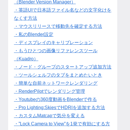
（Blender Version Manager）
・英語UIで日本語ファイル名などの文字化けを
なくす方法
・マウスリリースで移動先を確定する方法
・私のBlender設定
・ディスプレイのキャリブレーション
・もうひとつの画像リファレンスツール
（Kuadro）
・ノード・グループのスタートアップ追加方法
・ツールシェルフのタブをまとめたいとき
・簡単な自前ネットワークレンダリング
・RenderPilotでレンダリング管理
・Youtubeの360度動画をBlenderで作る
・Pro Lighting:SkiesでHDRIを追加する方法
・カスタムMatcapで気分を変える
・”Lock Camera to View”を1発で有効にする方