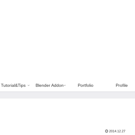
Tutorial&Tips
Blender Addon
Portfolio
Profile
2014.12.27