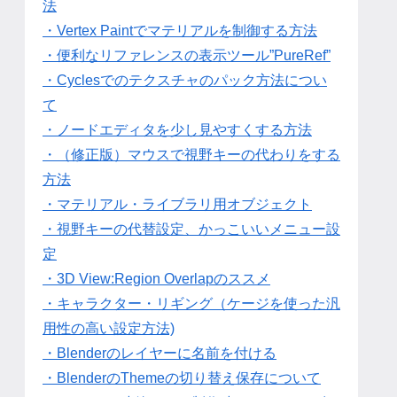
法
・Vertex Paintでマテリアルを制御する方法
・便利なリファレンスの表示ツール”PureRef”
・Cyclesでのテクスチャのパック方法につい
て
・ノードエディタを少し見やすくする方法
・（修正版）マウスで視野キーの代わりをする
方法
・マテリアル・ライブラリ用オブジェクト
・視野キーの代替設定、かっこいいメニュー設
定
・3D View:Region Overlapのススメ
・キャラクター・リギング（ケージを使った汎
用性の高い設定方法)
・Blenderのレイヤーに名前を付ける
・BlenderのThemeの切り替え保存について