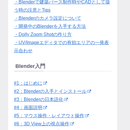
・Blenderで建築パース制作時やCADとして扱
う時の注意とTips
・Blenderのカメラ設定について
・開発中のBlenderを入手する方法
・Dolly Zoom Shotの作り方
・UV/Imageエディタでの有効エリアの一発表
示合わせ
Blender入門
#1：はじめに
#2：Blenderの入手とインストール
#3：Blenderの日本語化
#4：画面説明
#5：マウス操作・レイアウト操作
#6：3D View上の視点操作