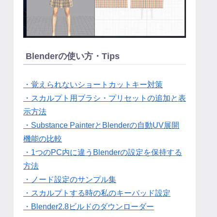
Blenderの使い方・Tips
・覚えられないショートカットキー対策
・スカルプト用ブラシ・プリセットの追加と表
示方法
・Substance PainterとBlenderの自動UV展開
機能の比較
・1つのPC内に違うBlenderの設定を保持する
方法
・ノード設定のサンプル集
・スカルプトする時の私のキーパッド設定
・Blender2.8ビルドのダウンローダー