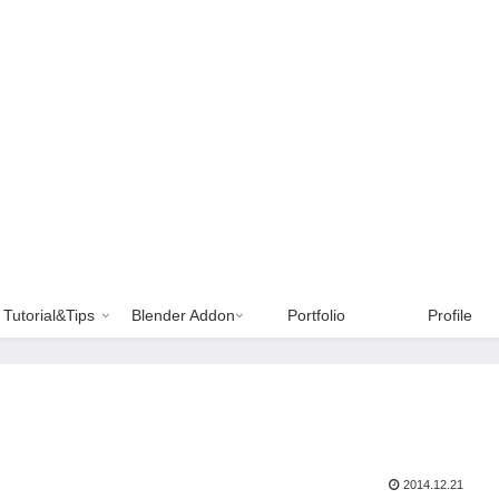
Tutorial&Tips
Blender Addon
Portfolio
Profile
2014.12.21