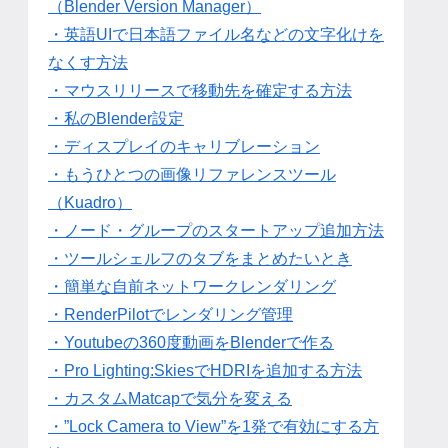
（Blender Version Manager）
・英語UIで日本語ファイル名などの文字化けを
なくす方法
・マウスリリースで移動先を確定する方法
・私のBlender設定
・ディスプレイのキャリブレーション
・もうひとつの画像リファレンスツール
（Kuadro）
・ノード・グループのスタートアップ追加方法
・ツールシェルフのタブをまとめたいとき
・簡単な自前ネットワークレンダリング
・RenderPilotでレンダリング管理
・Youtubeの360度動画をBlenderで作る
・Pro Lighting:SkiesでHDRIを追加する方法
・カスタムMatcapで気分を変える
・”Lock Camera to View”を1発で有効にする方