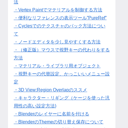
法
・Vertex Paintでマテリアルを制御する方法
・便利なリファレンスの表示ツール”PureRef”
・Cyclesでのテクスチャのパック方法につい
て
・ノードエディタを少し見やすくする方法
・（修正版）マウスで視野キーの代わりをする
方法
・マテリアル・ライブラリ用オブジェクト
・視野キーの代替設定、かっこいいメニュー設
定
・3D View:Region Overlapのススメ
・キャラクター・リギング（ケージを使った汎
用性の高い設定方法)
・Blenderのレイヤーに名前を付ける
・BlenderのThemeの切り替え保存について