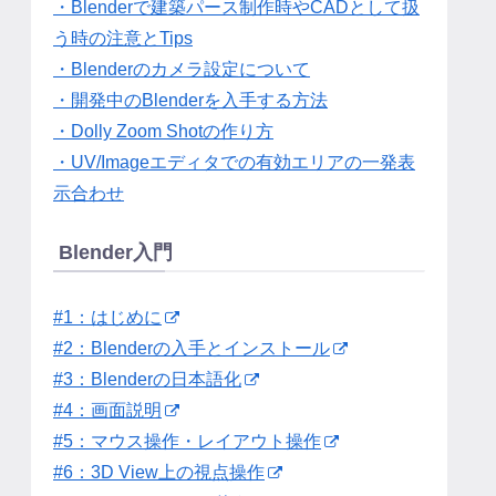
・Blenderで建築パース制作時やCADとして扱
う時の注意とTips
・Blenderのカメラ設定について
・開発中のBlenderを入手する方法
・Dolly Zoom Shotの作り方
・UV/Imageエディタでの有効エリアの一発表
示合わせ
Blender入門
#1：はじめに
#2：Blenderの入手とインストール
#3：Blenderの日本語化
#4：画面説明
#5：マウス操作・レイアウト操作
#6：3D View上の視点操作