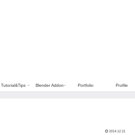
Tutorial&Tips
Blender Addon
Portfolio
Profile
2014.12.21