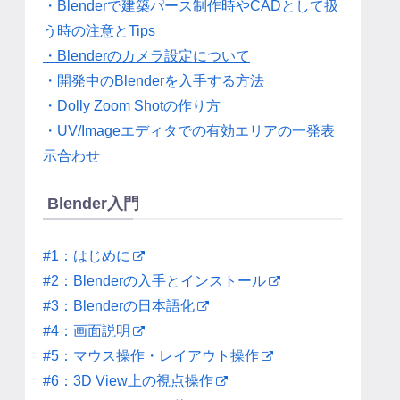
・Blenderで建築パース制作時やCADとして扱
う時の注意とTips
・Blenderのカメラ設定について
・開発中のBlenderを入手する方法
・Dolly Zoom Shotの作り方
・UV/Imageエディタでの有効エリアの一発表
示合わせ
Blender入門
#1：はじめに
#2：Blenderの入手とインストール
#3：Blenderの日本語化
#4：画面説明
#5：マウス操作・レイアウト操作
#6：3D View上の視点操作