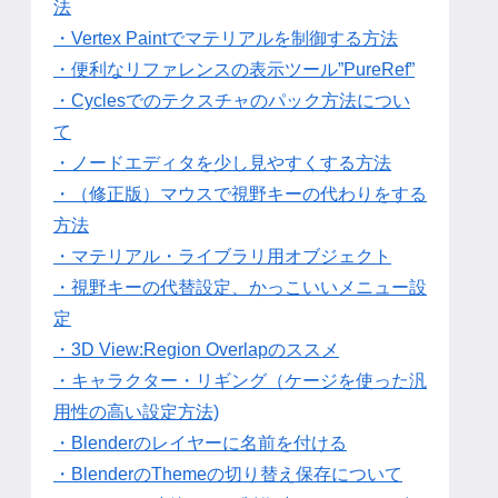
法
・Vertex Paintでマテリアルを制御する方法
・便利なリファレンスの表示ツール”PureRef”
・Cyclesでのテクスチャのパック方法につい
て
・ノードエディタを少し見やすくする方法
・（修正版）マウスで視野キーの代わりをする
方法
・マテリアル・ライブラリ用オブジェクト
・視野キーの代替設定、かっこいいメニュー設
定
・3D View:Region Overlapのススメ
・キャラクター・リギング（ケージを使った汎
用性の高い設定方法)
・Blenderのレイヤーに名前を付ける
・BlenderのThemeの切り替え保存について