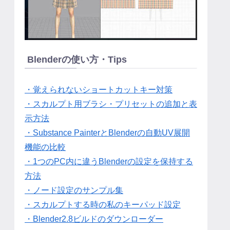
Blenderの使い方・Tips
・覚えられないショートカットキー対策
・スカルプト用ブラシ・プリセットの追加と表
示方法
・Substance PainterとBlenderの自動UV展開
機能の比較
・1つのPC内に違うBlenderの設定を保持する
方法
・ノード設定のサンプル集
・スカルプトする時の私のキーパッド設定
・Blender2.8ビルドのダウンローダー