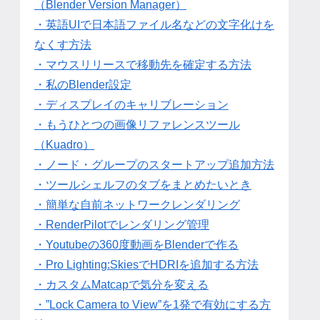
（Blender Version Manager）
・英語UIで日本語ファイル名などの文字化けを
なくす方法
・マウスリリースで移動先を確定する方法
・私のBlender設定
・ディスプレイのキャリブレーション
・もうひとつの画像リファレンスツール
（Kuadro）
・ノード・グループのスタートアップ追加方法
・ツールシェルフのタブをまとめたいとき
・簡単な自前ネットワークレンダリング
・RenderPilotでレンダリング管理
・Youtubeの360度動画をBlenderで作る
・Pro Lighting:SkiesでHDRIを追加する方法
・カスタムMatcapで気分を変える
・”Lock Camera to View”を1発で有効にする方