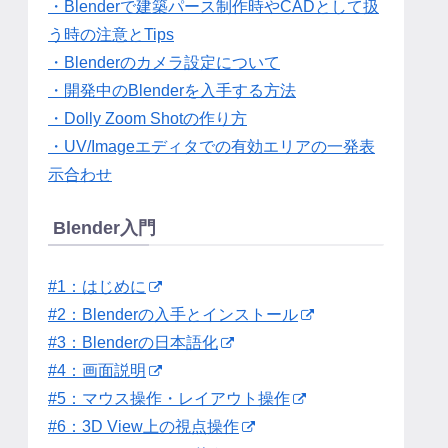
・Blenderで建築パース制作時やCADとして扱
う時の注意とTips
・Blenderのカメラ設定について
・開発中のBlenderを入手する方法
・Dolly Zoom Shotの作り方
・UV/Imageエディタでの有効エリアの一発表
示合わせ
Blender入門
#1：はじめに
#2：Blenderの入手とインストール
#3：Blenderの日本語化
#4：画面説明
#5：マウス操作・レイアウト操作
#6：3D View上の視点操作