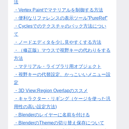
法
・Vertex Paintでマテリアルを制御する方法
・便利なリファレンスの表示ツール”PureRef”
・Cyclesでのテクスチャのパック方法につい
て
・ノードエディタを少し見やすくする方法
・（修正版）マウスで視野キーの代わりをする
方法
・マテリアル・ライブラリ用オブジェクト
・視野キーの代替設定、かっこいいメニュー設
定
・3D View:Region Overlapのススメ
・キャラクター・リギング（ケージを使った汎
用性の高い設定方法)
・Blenderのレイヤーに名前を付ける
・BlenderのThemeの切り替え保存について