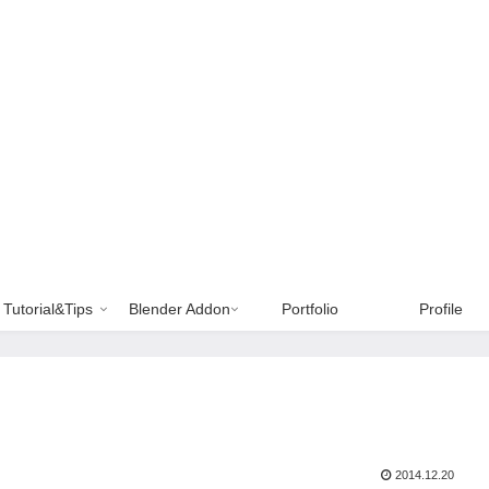
Tutorial&Tips
Blender Addon
Portfolio
Profile
2014.12.20