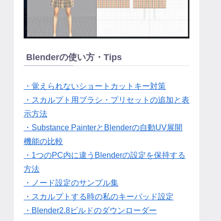
Blenderの使い方・Tips
・覚えられないショートカットキー対策
・スカルプト用ブラシ・プリセットの追加と表
示方法
・Substance PainterとBlenderの自動UV展開
機能の比較
・1つのPC内に違うBlenderの設定を保持する
方法
・ノード設定のサンプル集
・スカルプトする時の私のキーパッド設定
・Blender2.8ビルドのダウンローダー