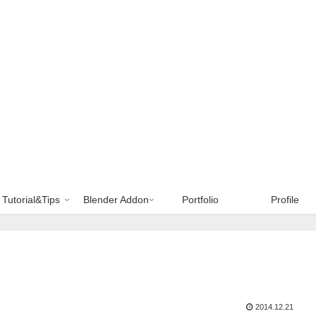
Tutorial&Tips
Blender Addon
Portfolio
Profile
2014.12.21