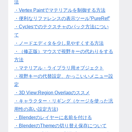
法
・Vertex Paintでマテリアルを制御する方法
・便利なリファレンスの表示ツール”PureRef”
・Cyclesでのテクスチャのパック方法につい
て
・ノードエディタを少し見やすくする方法
・（修正版）マウスで視野キーの代わりをする
方法
・マテリアル・ライブラリ用オブジェクト
・視野キーの代替設定、かっこいいメニュー設
定
・3D View:Region Overlapのススメ
・キャラクター・リギング（ケージを使った汎
用性の高い設定方法)
・Blenderのレイヤーに名前を付ける
・BlenderのThemeの切り替え保存について