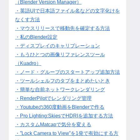
（Blender Version Manager）
・英語UIで日本語ファイル名などの文字化けを
なくす方法
・マウスリリースで移動先を確定する方法
・私のBlender設定
・ディスプレイのキャリブレーション
・もうひとつの画像リファレンスツール
（Kuadro）
・ノード・グループのスタートアップ追加方法
・ツールシェルフのタブをまとめたいとき
・簡単な自前ネットワークレンダリング
・RenderPilotでレンダリング管理
・Youtubeの360度動画をBlenderで作る
・Pro Lighting:SkiesでHDRIを追加する方法
・カスタムMatcapで気分を変える
・”Lock Camera to View”を1発で有効にする方