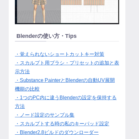
Blenderの使い方・Tips
・覚えられないショートカットキー対策
・スカルプト用ブラシ・プリセットの追加と表
示方法
・Substance PainterとBlenderの自動UV展開
機能の比較
・1つのPC内に違うBlenderの設定を保持する
方法
・ノード設定のサンプル集
・スカルプトする時の私のキーパッド設定
・Blender2.8ビルドのダウンローダー