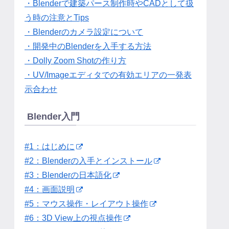
・Blenderで建築パース制作時やCADとして扱
う時の注意とTips
・Blenderのカメラ設定について
・開発中のBlenderを入手する方法
・Dolly Zoom Shotの作り方
・UV/Imageエディタでの有効エリアの一発表
示合わせ
Blender入門
#1：はじめに
#2：Blenderの入手とインストール
#3：Blenderの日本語化
#4：画面説明
#5：マウス操作・レイアウト操作
#6：3D View上の視点操作