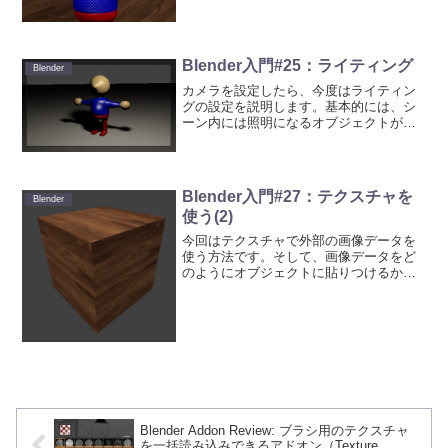
は背景の色の設定の仕方など、周辺環境
の設定について説明します。Step 1プロ
パティ・...
Blender入門#25：ライティング
Blender
カメラを設定したら、今度はライティン
グの設定を説明します。基本的には、シ
ーン内には照明になるオブジェクトが必
要です。ただし、レンダリング時にグロ
ーバルイルミネーション（Global
Illumination：GI）やイメージ・ベース
ド・ライ...
Blender入門#27：テクスチャを
Blender
使う(2)
今回はテクスチャで外部の画像データを
使う方法です。そして、画像データをど
のようにオブジェクトに貼りつけるかを
説明します。簡単なところから説明して
いきます。Step 1地面の平面オブジェク
トを選択します。プロパティ・エディタ
ーの「テクスチャ」...
Blender Addon Review: ブラシ用のテクスチャ
を一括読み込みできるアドオン（Texture