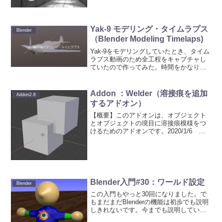
Yak-9 モデリング・タイムラプス
Blender
（Blender Modeling Timelaps)
Yak-9をモデリングしていたとき、タイム
ラプス動画のため全工程をキャプチャし
ていたので作ってみた。時間をかなり縮
めたので、早くて操作が分からないかも
しれないけど、大体こんな感じ。動体視
力も併せて鍛えられる動画だなｗこれ見
Addon ：Welder（溶接痕を追加
Addon2.8
てもモデリングの細...
するアドオン）
【概要】このアドオンは、オブジェクト
とオブジェクトの境目に溶接痕模様をつ
けるためのアドオンです。2020/1/6 バ
ージョン1.0.7（1.0.6で追加になった
Decalによる生成について追記）
2019/11/13 バージョン0.0.9の新...
Blender入門#30：ワールド設定
Blender
この入門もやっと30回になりました。で
もまだまだBlenderの機能は初歩でも説明
しきれないです。今までも説明していな
いこと沢山あるし・・・。さて、ここで