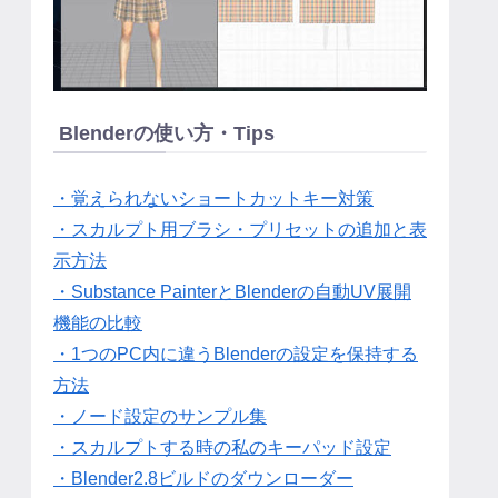
Blenderの使い方・Tips
・覚えられないショートカットキー対策
・スカルプト用ブラシ・プリセットの追加と表
示方法
・Substance PainterとBlenderの自動UV展開
機能の比較
・1つのPC内に違うBlenderの設定を保持する
方法
・ノード設定のサンプル集
・スカルプトする時の私のキーパッド設定
・Blender2.8ビルドのダウンローダー