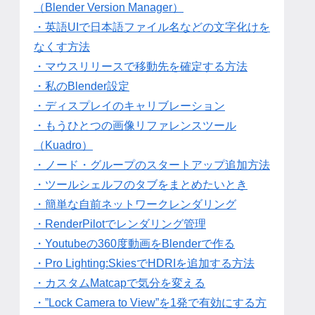
（Blender Version Manager）
・英語UIで日本語ファイル名などの文字化けを
なくす方法
・マウスリリースで移動先を確定する方法
・私のBlender設定
・ディスプレイのキャリブレーション
・もうひとつの画像リファレンスツール
（Kuadro）
・ノード・グループのスタートアップ追加方法
・ツールシェルフのタブをまとめたいとき
・簡単な自前ネットワークレンダリング
・RenderPilotでレンダリング管理
・Youtubeの360度動画をBlenderで作る
・Pro Lighting:SkiesでHDRIを追加する方法
・カスタムMatcapで気分を変える
・”Lock Camera to View”を1発で有効にする方