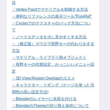
法
・Vertex Paintでマテリアルを制御する方法
・便利なリファレンスの表示ツール”PureRef”
・Cyclesでのテクスチャのパック方法につい
て
・ノードエディタを少し見やすくする方法
・（修正版）マウスで視野キーの代わりをする
方法
・マテリアル・ライブラリ用オブジェクト
・視野キーの代替設定、かっこいいメニュー設
定
・3D View:Region Overlapのススメ
・キャラクター・リギング（ケージを使った汎
用性の高い設定方法)
・Blenderのレイヤーに名前を付ける
・BlenderのThemeの切り替え保存について