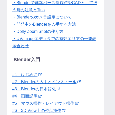
・Blenderで建築パース制作時やCADとして扱
う時の注意とTips
・Blenderのカメラ設定について
・開発中のBlenderを入手する方法
・Dolly Zoom Shotの作り方
・UV/Imageエディタでの有効エリアの一発表
示合わせ
Blender入門
#1：はじめに
#2：Blenderの入手とインストール
#3：Blenderの日本語化
#4：画面説明
#5：マウス操作・レイアウト操作
#6：3D View上の視点操作