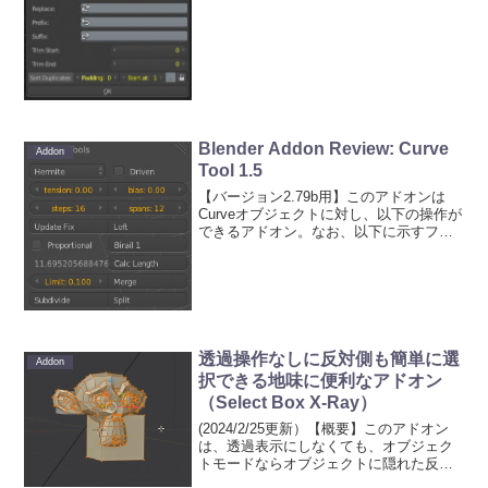
と、例えば、Cube、Cube.001、Cube....
Blender Addon Review: Curve
Addon
Tool 1.5
【バージョン2.79b用】このアドオンは
Curveオブジェクトに対し、以下の操作が
できるアドオン。なお、以下に示すフォ
ーラムのスレッドにはCurve Tool 2という
後継アドオンがあるが、まだ未完成で、
まだまだなので1.5を取り上げた。C...
透過操作なしに反対側も簡単に選
Addon
択できる地味に便利なアドオン
（Select Box X-Ray）
(2024/2/25更新）【概要】このアドオン
は、透過表示にしなくても、オブジェク
トモードならオブジェクトに隠れた反対
側にあるオブジェクトを選択でき、編集