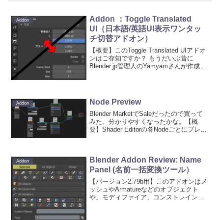
Addon ：Toggle Translated
Addon
UI（日本語/英語UI表示ワンタッ
チ切替アドオン）
【概要】このToggle Translated UIアドオ
ンはご存知ですか？ もうだいぶ昔に
Blender.jp管理人のYamyamさんが作成し
てくれたアドオンで、英語UIと日本語UI
を行ったり来たりする人には必須なアド
オンです。この度、私...
Node Preview
Addon
Blender MarketでSaleだったので買って
みた。分かりやすくなったかな。【概
要】Shader Editorの各Nodeごとにプレビ
ュー画像を表示してくれるアドオン。
Node構成の制作時に各ノードの役割やア
ウトプットが分かりやすく...
Blender Addon Review: Name
Addon
Panel (名前一括変換ツール）
【バージョン2.79b用】このアドオンはメ
ッシュやArmatureなどのオブジェクト
や、モディファイア、コンストレイント
の名前を一括変更するためのアドオンで
す。オブジェクトを複製して作成する