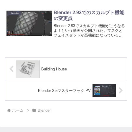
モードでなら反対側の頂点などを透過切
り換え操作なしに選択することができま
す。いちいち表...
Blender 2.93でのスカルプト機能
Blender
の変更点
Blender 2.93でスカルプト機能がこうなる
よ！という動画が公開された。マスクと
フェイスセットが高機能になっている。
これなら、これらの機能を使う機会も増
えそう。それにポーズブラシのときのフ
ェイスセットでの制御もより使いやすく
なるので、...
Building House
Blender 2.5マスターブック PV
ホーム
Blender