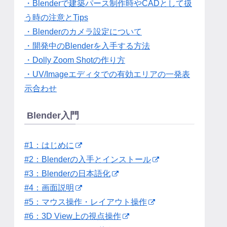
・Blenderで建築パース制作時やCADとして扱
う時の注意とTips
・Blenderのカメラ設定について
・開発中のBlenderを入手する方法
・Dolly Zoom Shotの作り方
・UV/Imageエディタでの有効エリアの一発表
示合わせ
Blender入門
#1：はじめに
#2：Blenderの入手とインストール
#3：Blenderの日本語化
#4：画面説明
#5：マウス操作・レイアウト操作
#6：3D View上の視点操作