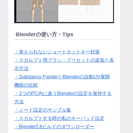
Blenderの使い方・Tips
・覚えられないショートカットキー対策
・スカルプト用ブラシ・プリセットの追加と表
示方法
・Substance PainterとBlenderの自動UV展開
機能の比較
・1つのPC内に違うBlenderの設定を保持する
方法
・ノード設定のサンプル集
・スカルプトする時の私のキーパッド設定
・Blender2.8ビルドのダウンローダー