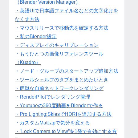
（Blender Version Manager）
・英語UIで日本語ファイル名などの文字化けを
なくす方法
・マウスリリースで移動先を確定する方法
・私のBlender設定
・ディスプレイのキャリブレーション
・もうひとつの画像リファレンスツール
（Kuadro）
・ノード・グループのスタートアップ追加方法
・ツールシェルフのタブをまとめたいとき
・簡単な自前ネットワークレンダリング
・RenderPilotでレンダリング管理
・Youtubeの360度動画をBlenderで作る
・Pro Lighting:SkiesでHDRIを追加する方法
・カスタムMatcapで気分を変える
・”Lock Camera to View”を1発で有効にする方