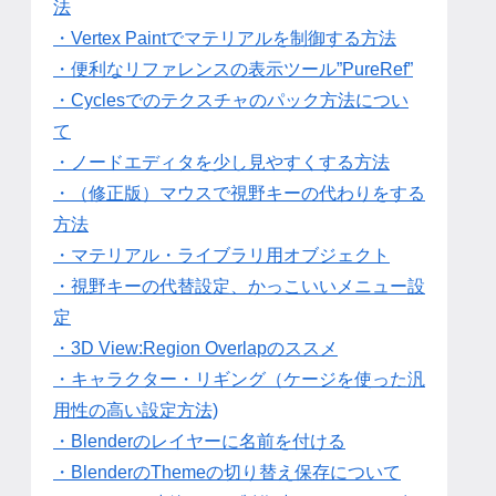
法
・Vertex Paintでマテリアルを制御する方法
・便利なリファレンスの表示ツール”PureRef”
・Cyclesでのテクスチャのパック方法につい
て
・ノードエディタを少し見やすくする方法
・（修正版）マウスで視野キーの代わりをする
方法
・マテリアル・ライブラリ用オブジェクト
・視野キーの代替設定、かっこいいメニュー設
定
・3D View:Region Overlapのススメ
・キャラクター・リギング（ケージを使った汎
用性の高い設定方法)
・Blenderのレイヤーに名前を付ける
・BlenderのThemeの切り替え保存について