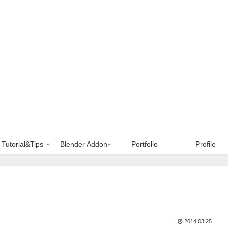
Tutorial&Tips
Blender Addon
Portfolio
Profile
2014.03.25